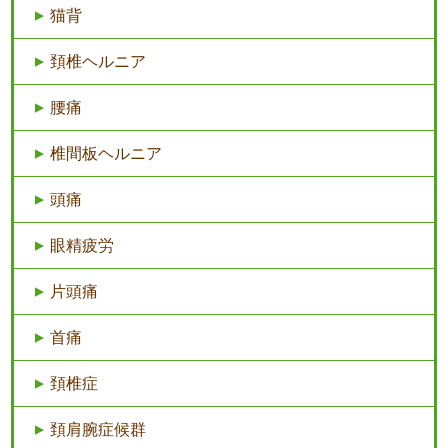
猫背
頚椎ヘルニア
腰痛
椎間板ヘルニア
頭痛
眼精疲労
片頭痛
首痛
頚椎症
頚肩腕症候群