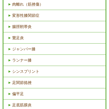
肉離れ（筋挫傷）
変形性膝関節症
腸脛靭帯炎
鵞足炎
ジャンパー膝
ランナー膝
シンスプリント
足関節捻挫
偏平足
足底筋膜炎