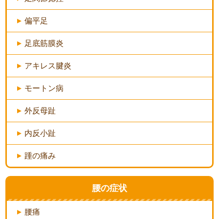
偏平足
足底筋膜炎
アキレス腱炎
モートン病
外反母趾
内反小趾
踵の痛み
腰の症状
腰痛