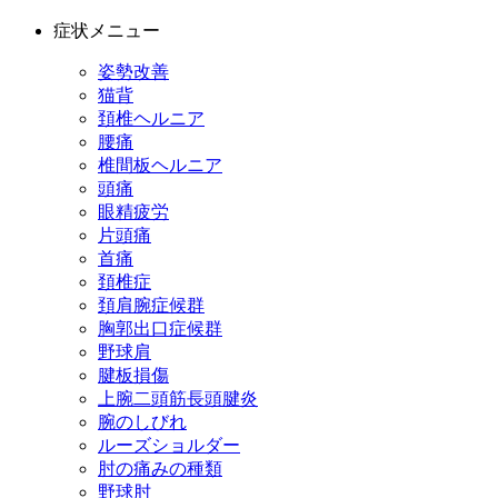
症状メニュー
姿勢改善
猫背
頚椎ヘルニア
腰痛
椎間板ヘルニア
頭痛
眼精疲労
片頭痛
首痛
頚椎症
頚肩腕症候群
胸郭出口症候群
野球肩
腱板損傷
上腕二頭筋長頭腱炎
腕のしびれ
ルーズショルダー
肘の痛みの種類
野球肘