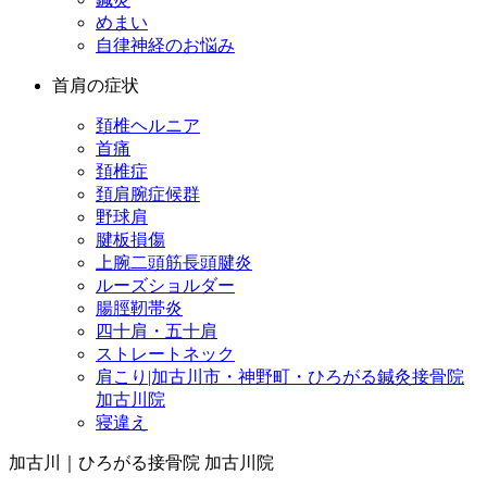
めまい
自律神経のお悩み
首肩の症状
頚椎ヘルニア
首痛
頚椎症
頚肩腕症候群
野球肩
腱板損傷
上腕二頭筋長頭腱炎
ルーズショルダー
腸脛靭帯炎
四十肩・五十肩
ストレートネック
肩こり|加古川市・神野町・ひろがる鍼灸接骨院
加古川院
寝違え
加古川｜ひろがる接骨院 加古川院