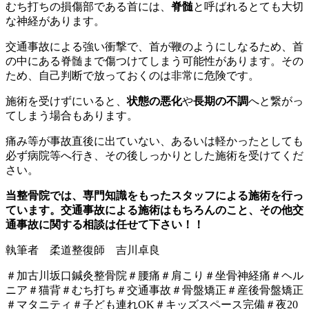
むち打ちの損傷部である首には、
脊髄
と呼ばれるとても大切
な神経があります。
交通事故による強い衝撃で、首が鞭のようにしなるため、首
の中にある脊髄まで傷つけてしまう可能性があります。その
ため、自己判断で放っておくのは非常に危険です。
施術を受けずにいると、
状態
の悪化
や
長期の不調
へと繋がっ
てしまう場合もあります。
痛み等が事故直後に出ていない、あるいは軽かったとしても
必ず病院等へ行き、その後しっかりとした施術を受けてくだ
さい。
当整骨院では、専門知識をもったスタッフによる施術を行っ
ています。交通事故による施術はもちろんのこと、その他交
通事故に関する相談は任せて下さい！！
執筆者 柔道整復師 吉川卓良
＃加古川坂口鍼灸整骨院＃腰痛＃肩こり＃坐骨神経痛＃ヘル
ニア＃猫背＃むち打ち＃交通事故＃骨盤矯正＃産後骨盤矯正
＃マタニティ＃子ども連れOK＃キッズスペース完備＃夜20