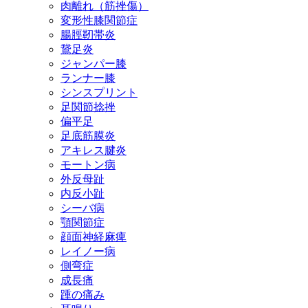
肉離れ（筋挫傷）
変形性膝関節症
腸脛靭帯炎
鵞足炎
ジャンパー膝
ランナー膝
シンスプリント
足関節捻挫
偏平足
足底筋膜炎
アキレス腱炎
モートン病
外反母趾
内反小趾
シーバ病
顎関節症
顔面神経麻痺
レイノー病
側弯症
成長痛
踵の痛み