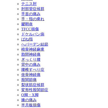
テニス肘
肘部管症候群
手首の痛み
手・指の痺れ
腱鞘炎
TFCC損傷
ドケルバン病
ばね指
へバーデン結節
橈骨神経麻痺
肋間神経痛
ぎっくり腰
背中の痛み
腰椎すべり症
坐骨神経痛
股関節痛
梨状筋症候群
変形性股関節症
O脚・X脚
膝の痛み
半月板損傷