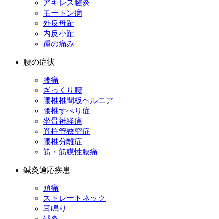
アキレス腱炎
モートン病
外反母趾
内反小趾
踵の痛み
腰の症状
腰痛
ぎっくり腰
腰椎椎間板ヘルニア
腰椎すべり症
坐骨神経痛
脊柱管狭窄症
腰椎分離症
筋・筋膜性腰痛
鍼灸適応疾患
頭痛
ストレートネック
耳鳴り
鍼灸