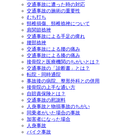
交通事故に遭った時の対応
交通事故の施術の重要性
むち打ち
頸椎損傷、頸椎捻挫について
肩関節捻挫
交通事故による手足の痺れ
腰部捻挫
交通事故による腰の痛み
交通事故による膝の痛み
接骨院と医療機関のちがいとは？
交通事故の「診断書」とは？
転院・同時通院
事故後の病院、整形外科との併用
接骨院の上手な通い方
自賠責保険とは？
交通事故の慰謝料
人身事故と物損事故のちがい
同乗者がいた場合の事故
加害者になった場合
人身事故
バイク事故