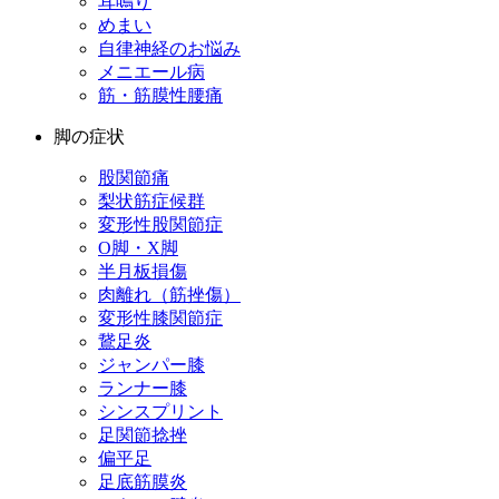
耳鳴り
めまい
自律神経のお悩み
メニエール病
筋・筋膜性腰痛
脚の症状
股関節痛
梨状筋症候群
変形性股関節症
O脚・X脚
半月板損傷
肉離れ（筋挫傷）
変形性膝関節症
鵞足炎
ジャンパー膝
ランナー膝
シンスプリント
足関節捻挫
偏平足
足底筋膜炎