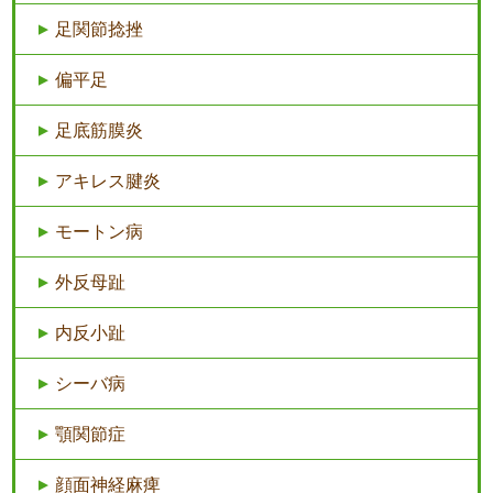
足関節捻挫
偏平足
足底筋膜炎
アキレス腱炎
モートン病
外反母趾
内反小趾
シーバ病
顎関節症
顔面神経麻痺