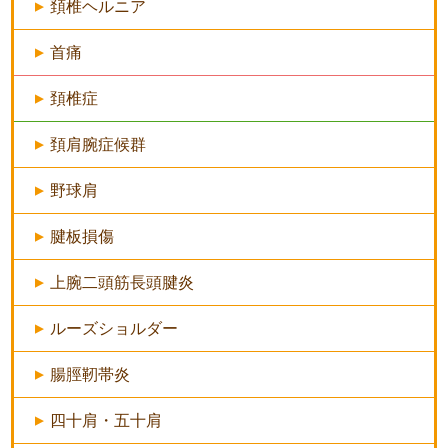
頚椎ヘルニア
首痛
頚椎症
頚肩腕症候群
野球肩
腱板損傷
上腕二頭筋長頭腱炎
ルーズショルダー
腸脛靭帯炎
四十肩・五十肩