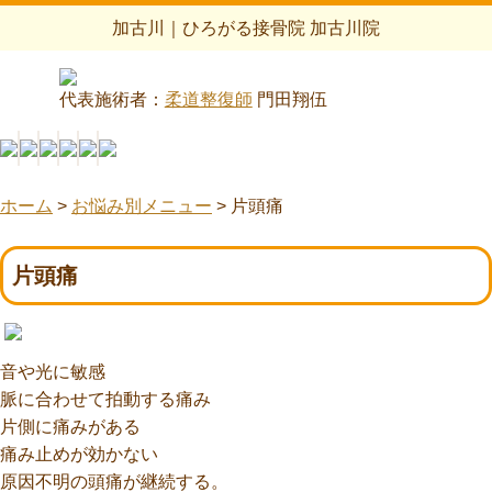
加古川｜ひろがる接骨院 加古川院
代表施術者：
柔道整復師
門田翔伍
ホーム
>
お悩み別メニュー
>
片頭痛
片頭痛
音や光に敏感
脈に合わせて拍動する痛み
片側に痛みがある
痛み止めが効かない
原因不明の頭痛が継続する。