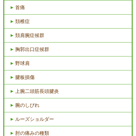
首痛
頚椎症
頚肩腕症候群
胸郭出口症候群
野球肩
腱板損傷
上腕二頭筋長頭腱炎
腕のしびれ
ルーズショルダー
肘の痛みの種類