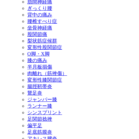
肋間神経痛
ぎっくり腰
背中の痛み
腰椎すべり症
坐骨神経痛
股関節痛
梨状筋症候群
変形性股関節症
O脚・X脚
膝の痛み
半月板損傷
肉離れ（筋挫傷）
変形性膝関節症
腸脛靭帯炎
鵞足炎
ジャンパー膝
ランナー膝
シンスプリント
足関節捻挫
偏平足
足底筋膜炎
アキレス腱炎