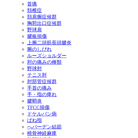
首痛
頚椎症
頚肩腕症候群
胸郭出口症候群
野球肩
腱板損傷
上腕二頭筋長頭腱炎
腕のしびれ
ルーズショルダー
肘の痛みの種類
野球肘
テニス肘
肘部管症候群
手首の痛み
手・指の痺れ
腱鞘炎
TFCC損傷
ドケルバン病
ばね指
へバーデン結節
橈骨神経麻痺