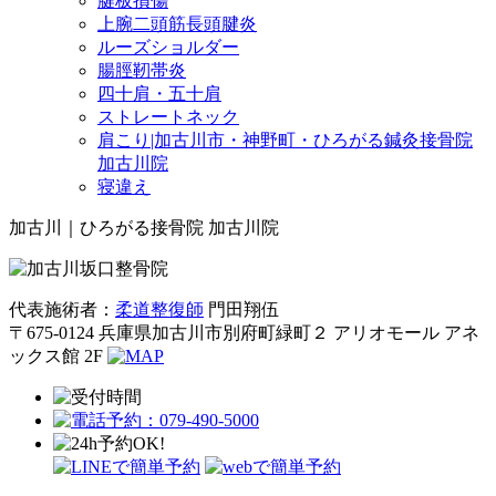
腱板損傷
上腕二頭筋長頭腱炎
ルーズショルダー
腸脛靭帯炎
四十肩・五十肩
ストレートネック
肩こり|加古川市・神野町・ひろがる鍼灸接骨院
加古川院
寝違え
加古川｜ひろがる接骨院 加古川院
代表施術者：
柔道整復師
門田翔伍
〒675-0124 兵庫県加古川市別府町緑町２ アリオモール アネ
ックス館 2F