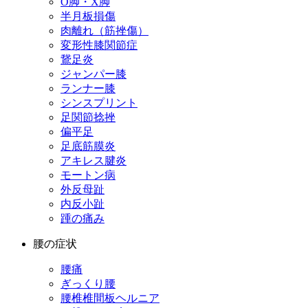
O脚・X脚
半月板損傷
肉離れ（筋挫傷）
変形性膝関節症
鵞足炎
ジャンパー膝
ランナー膝
シンスプリント
足関節捻挫
偏平足
足底筋膜炎
アキレス腱炎
モートン病
外反母趾
内反小趾
踵の痛み
腰の症状
腰痛
ぎっくり腰
腰椎椎間板ヘルニア