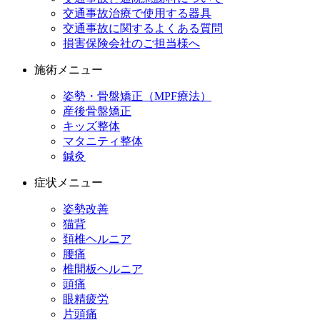
交通事故治療で使用する器具
交通事故に関するよくある質問
損害保険会社のご担当様へ
施術メニュー
姿勢・骨盤矯正（MPF療法）
産後骨盤矯正
キッズ整体
マタニティ整体
鍼灸
症状メニュー
姿勢改善
猫背
頚椎ヘルニア
腰痛
椎間板ヘルニア
頭痛
眼精疲労
片頭痛