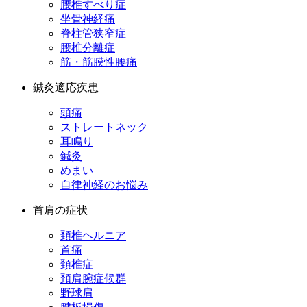
腰椎すべり症
坐骨神経痛
脊柱管狭窄症
腰椎分離症
筋・筋膜性腰痛
鍼灸適応疾患
頭痛
ストレートネック
耳鳴り
鍼灸
めまい
自律神経のお悩み
首肩の症状
頚椎ヘルニア
首痛
頚椎症
頚肩腕症候群
野球肩