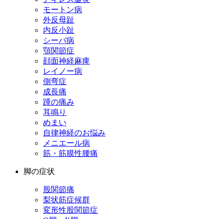
モートン病
外反母趾
内反小趾
シーバ病
顎関節症
顔面神経麻痺
レイノー病
側弯症
成長痛
踵の痛み
耳鳴り
めまい
自律神経のお悩み
メニエール病
筋・筋膜性腰痛
脚の症状
股関節痛
梨状筋症候群
変形性股関節症