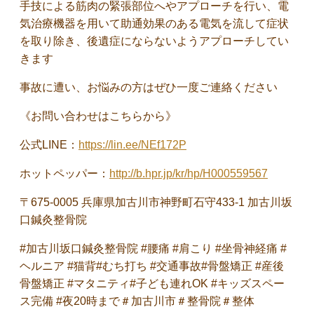
手技による筋肉の緊張部位へやアプローチを行い、電
気治療機器を用いて助通効果のある電気を流して症状
を取り除き、後遺症にならないようアプローチしてい
きます
事故に遭い、お悩みの方はぜひ一度ご連絡ください
《お問い合わせはこちらから》
公式LINE：
https://lin.ee/NEf172P
ホットペッパー：
http://b.hpr.jp/kr/hp/H000559567
〒675‐0005 兵庫県加古川市神野町石守433‐1 加古川坂
口鍼灸整骨院
#加古川坂口鍼灸整骨院 #腰痛 #肩こり #坐骨神経痛 #
ヘルニア #猫背#むち打ち #交通事故#骨盤矯正 #産後
骨盤矯正 #マタニティ#子ども連れOK #キッズスペー
ス完備 #夜20時まで＃加古川市＃整骨院＃整体