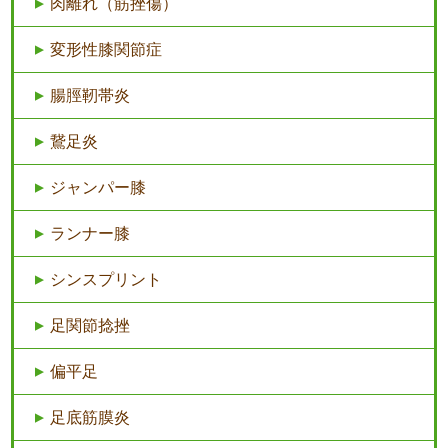
肉離れ（筋挫傷）
変形性膝関節症
腸脛靭帯炎
鵞足炎
ジャンパー膝
ランナー膝
シンスプリント
足関節捻挫
偏平足
足底筋膜炎