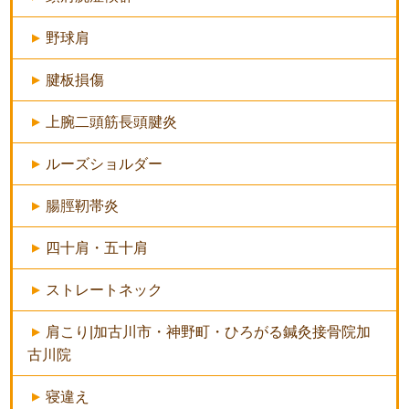
野球肩
腱板損傷
上腕二頭筋長頭腱炎
ルーズショルダー
腸脛靭帯炎
四十肩・五十肩
ストレートネック
肩こり|加古川市・神野町・ひろがる鍼灸接骨院加
古川院
寝違え