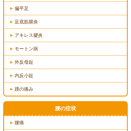
偏平足
足底筋膜炎
アキレス腱炎
モートン病
外反母趾
内反小趾
踵の痛み
腰の症状
腰痛