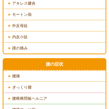
アキレス腱炎
モートン病
外反母趾
内反小趾
踵の痛み
腰の症状
腰痛
ぎっくり腰
腰椎椎間板ヘルニア