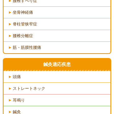
腰椎すべり症
坐骨神経痛
脊柱管狭窄症
腰椎分離症
筋・筋膜性腰痛
鍼灸適応疾患
頭痛
ストレートネック
耳鳴り
鍼灸