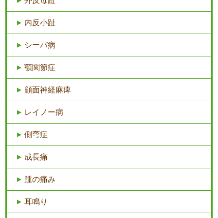
外反母趾
内反小趾
シーバ病
顎関節症
顔面神経麻痺
レイノー病
側弯症
成長痛
踵の痛み
耳鳴り