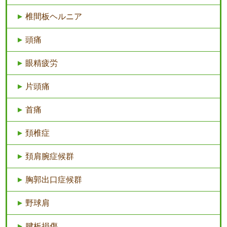
椎間板ヘルニア
頭痛
眼精疲労
片頭痛
首痛
頚椎症
頚肩腕症候群
胸郭出口症候群
野球肩
腱板損傷