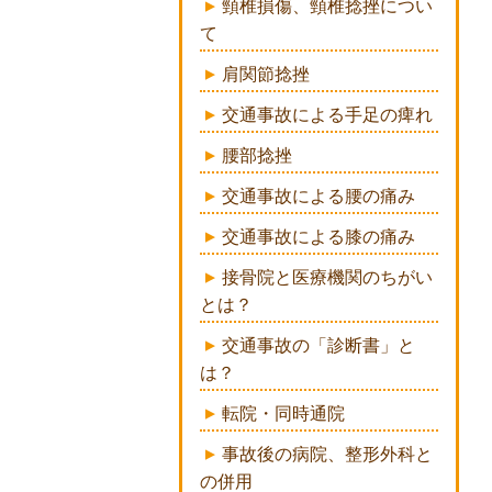
頸椎損傷、頸椎捻挫につい
て
肩関節捻挫
交通事故による手足の痺れ
腰部捻挫
交通事故による腰の痛み
交通事故による膝の痛み
接骨院と医療機関のちがい
とは？
交通事故の「診断書」と
は？
転院・同時通院
事故後の病院、整形外科と
の併用