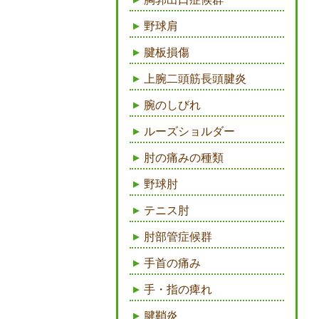
野球肩
腱板損傷
上腕二頭筋長頭腱炎
腕のしびれ
ルーズショルダー
肘の痛みの種類
野球肘
テニス肘
肘部管症候群
手首の痛み
手・指の痺れ
腱鞘炎