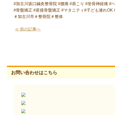
#加古川坂口鍼灸整骨院 #腰痛 #肩こり #坐骨神経痛 #
#骨盤矯正 #産後骨盤矯正 #マタニティ#子ども連れOK 
＃加古川市＃整骨院＃整体
≪ 前の記事へ
お問い合わせはこちら