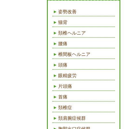
姿勢改善
猫背
頚椎ヘルニア
腰痛
椎間板ヘルニア
頭痛
眼精疲労
片頭痛
首痛
頚椎症
頚肩腕症候群
胸郭出口症候群