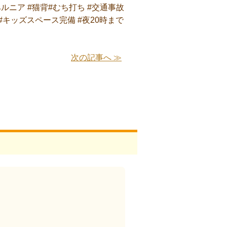
ヘルニア #猫背#むち打ち #交通事故
#キッズスペース完備 #夜20時まで
次の記事へ ≫