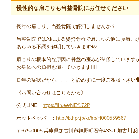
慢性的な肩こりも当整骨院にお任せください
長年の肩こり、当整骨院で解消しませんか？
当整骨院ではAIによる姿勢分析で肩こりの他に腰痛、
あらゆる不調を解明していきます👓
肩こりの根本的な原因に骨盤の歪みが関係しています
お身体への負担も減っていきます☝🏻
長年の症状だから、、、と諦めずに一度ご相談下さい
《お問い合わせはこちらから》
公式LINE：
https://lin.ee/NEf172P
ホットペッパー：
http://b.hpr.jp/kr/hp/H000559567
〒675‐0005 兵庫県加古川市神野町石守433‐1 加古