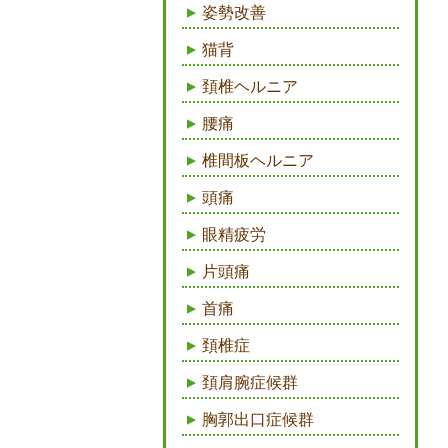
姿勢改善
猫背
頚椎ヘルニア
腰痛
椎間板ヘルニア
頭痛
眼精疲労
片頭痛
首痛
頚椎症
頚肩腕症候群
胸郭出口症候群