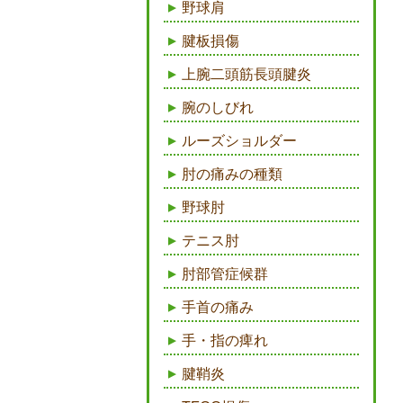
野球肩
腱板損傷
上腕二頭筋長頭腱炎
腕のしびれ
ルーズショルダー
肘の痛みの種類
野球肘
テニス肘
肘部管症候群
手首の痛み
手・指の痺れ
腱鞘炎