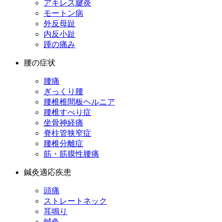
アキレス腱炎
モートン病
外反母趾
内反小趾
踵の痛み
腰の症状
腰痛
ぎっくり腰
腰椎椎間板ヘルニア
腰椎すべり症
坐骨神経痛
脊柱管狭窄症
腰椎分離症
筋・筋膜性腰痛
鍼灸適応疾患
頭痛
ストレートネック
耳鳴り
鍼灸