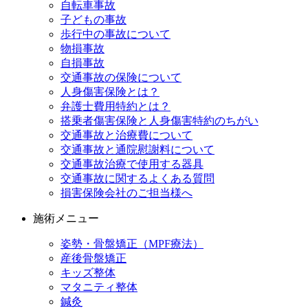
自転車事故
子どもの事故
歩行中の事故について
物損事故
自損事故
交通事故の保険について
人身傷害保険とは？
弁護士費用特約とは？
搭乗者傷害保険と人身傷害特約のちがい
交通事故と治療費について
交通事故と通院慰謝料について
交通事故治療で使用する器具
交通事故に関するよくある質問
損害保険会社のご担当様へ
施術メニュー
姿勢・骨盤矯正（MPF療法）
産後骨盤矯正
キッズ整体
マタニティ整体
鍼灸