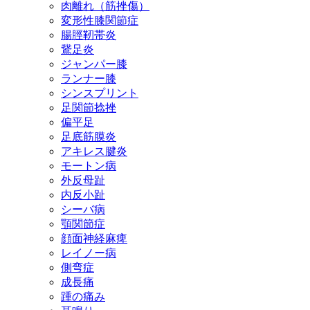
肉離れ（筋挫傷）
変形性膝関節症
腸脛靭帯炎
鵞足炎
ジャンパー膝
ランナー膝
シンスプリント
足関節捻挫
偏平足
足底筋膜炎
アキレス腱炎
モートン病
外反母趾
内反小趾
シーバ病
顎関節症
顔面神経麻痺
レイノー病
側弯症
成長痛
踵の痛み