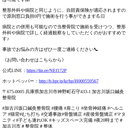
整形外科や病院と同じように、自賠責保険が適応されますの
で原則窓口負担0円で施術を行う事ができます💪🏻
病院との併用も可能なので当整骨院で施術を受けつつ、整形
外科や病院で詳しく経過観察をしていただくのがおすすめで
す♪
事故でお悩みの方はぜひ一度ご連絡ください📞
《お問い合わせはこちらから》
公式LINE：
https://lin.ee/NEf172P
ホットペッパー：
http://b.hpr.jp/kr/hp/H000559567
〒675‐0005 兵庫県加古川市神野町石守433‐1 加古川坂口鍼灸
整骨院
#加古川坂口鍼灸整骨院 #腰痛 #肩こり #坐骨神経痛 #ヘルニ
ア #猫背#むち打ち #交通事故#骨盤矯正 #産後骨盤矯正 #マタ
ニティ#子ども連れOK #キッズスペース完備 #夜20時まで＃
加古川市＃整骨院＃整体