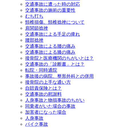
交通事故に遭った時の対応
交通事故の施術の重要性
むち打ち
頸椎損傷、頸椎捻挫について
肩関節捻挫
交通事故による手足の痺れ
腰部捻挫
交通事故による腰の痛み
交通事故による膝の痛み
接骨院と医療機関のちがいとは？
交通事故の「診断書」とは？
転院・同時通院
事故後の病院、整形外科との併用
接骨院の上手な通い方
自賠責保険とは？
交通事故の慰謝料
人身事故と物損事故のちがい
同乗者がいた場合の事故
加害者になった場合
人身事故
バイク事故