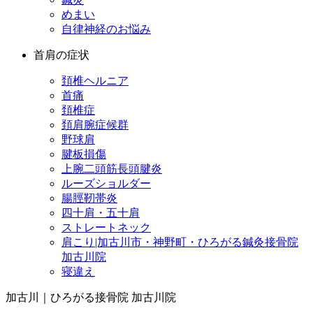
めまい
自律神経のお悩み
首肩の症状
頚椎ヘルニア
首痛
頚椎症
頚肩腕症候群
野球肩
腱板損傷
上腕二頭筋長頭腱炎
ルーズショルダー
腸脛靭帯炎
四十肩・五十肩
ストレートネック
肩こり|加古川市・神野町・ひろがる鍼灸接骨院
加古川院
寝違え
加古川｜ひろがる接骨院 加古川院