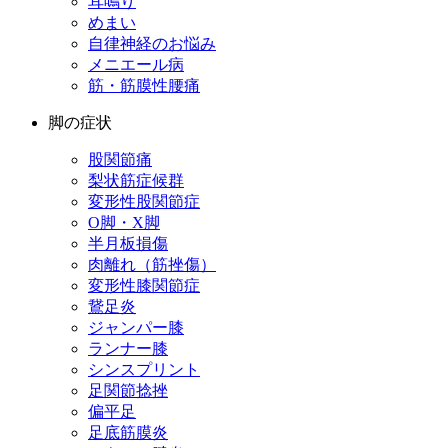
耳鳴り
めまい
自律神経のお悩み
メニエール病
筋・筋膜性腰痛
脚の症状
股関節痛
梨状筋症候群
変形性股関節症
O脚・X脚
半月板損傷
肉離れ（筋挫傷）
変形性膝関節症
鵞足炎
ジャンパー膝
ランナー膝
シンスプリント
足関節捻挫
偏平足
足底筋膜炎