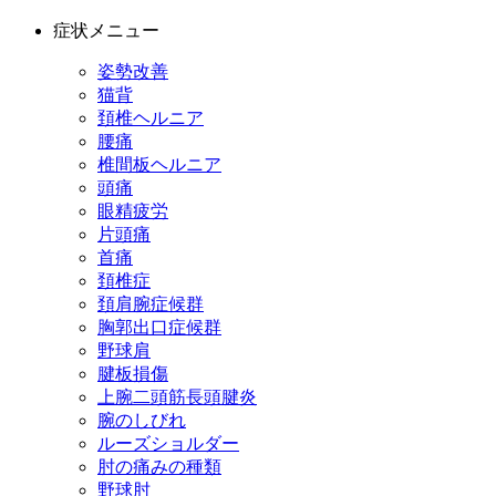
症状メニュー
姿勢改善
猫背
頚椎ヘルニア
腰痛
椎間板ヘルニア
頭痛
眼精疲労
片頭痛
首痛
頚椎症
頚肩腕症候群
胸郭出口症候群
野球肩
腱板損傷
上腕二頭筋長頭腱炎
腕のしびれ
ルーズショルダー
肘の痛みの種類
野球肘