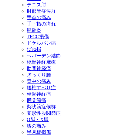
テニス肘
肘部管症候群
手首の痛み
手・指の痺れ
腱鞘炎
TFCC損傷
ドケルバン病
ばね指
へバーデン結節
橈骨神経麻痺
肋間神経痛
ぎっくり腰
背中の痛み
腰椎すべり症
坐骨神経痛
股関節痛
梨状筋症候群
変形性股関節症
O脚・X脚
膝の痛み
半月板損傷