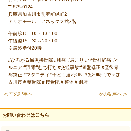
〒675-0124
兵庫県加古川市別府町緑町2
アリオモール アネックス館2階
午前診10：00～13：00
午後鍼15：30～20：00
※最終受付20時
#ひろがる鍼灸接骨院 #腰痛 #肩こり #坐骨神経痛 #ヘ
ルニア #猫背#むち打ち #交通事故#骨盤矯正 #産後骨
盤矯正 #マタニティ#子ども連れOK #夜20時まで＃加
古川市＃整骨院＃接骨院＃整体＃別府
≪ 前の記事へ
次の記事へ ≫
お問い合わせはこちら