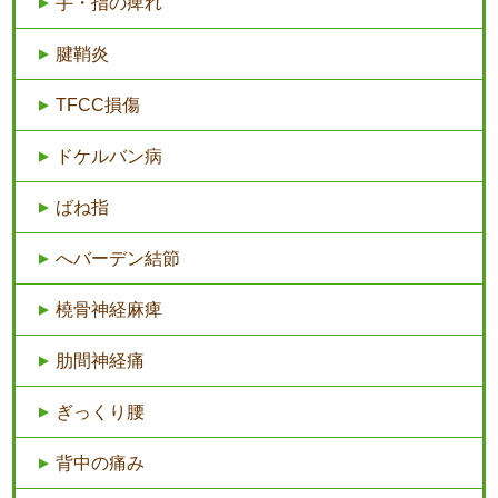
手・指の痺れ
腱鞘炎
TFCC損傷
ドケルバン病
ばね指
へバーデン結節
橈骨神経麻痺
肋間神経痛
ぎっくり腰
背中の痛み