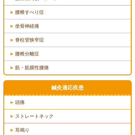
腰椎すべり症
坐骨神経痛
脊柱管狭窄症
腰椎分離症
筋・筋膜性腰痛
鍼灸適応疾患
頭痛
ストレートネック
耳鳴り