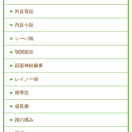
外反母趾
内反小趾
シーバ病
顎関節症
顔面神経麻痺
レイノー病
側弯症
成長痛
踵の痛み