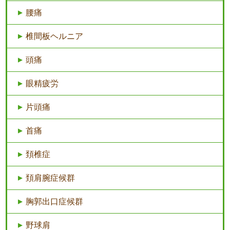
腰痛
椎間板ヘルニア
頭痛
眼精疲労
片頭痛
首痛
頚椎症
頚肩腕症候群
胸郭出口症候群
野球肩