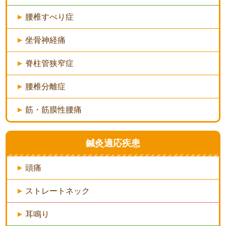
腰椎すべり症
坐骨神経痛
脊柱管狭窄症
腰椎分離症
筋・筋膜性腰痛
鍼灸適応疾患
頭痛
ストレートネック
耳鳴り