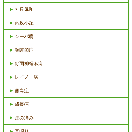
外反母趾
内反小趾
シーバ病
顎関節症
顔面神経麻痺
レイノー病
側弯症
成長痛
踵の痛み
耳鳴り