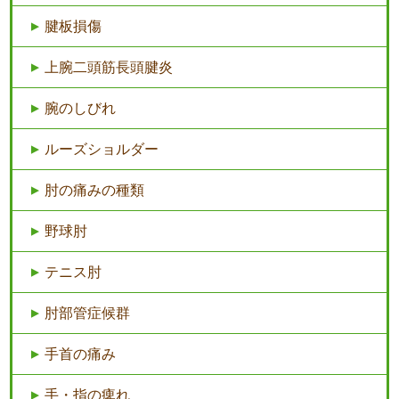
腱板損傷
上腕二頭筋長頭腱炎
腕のしびれ
ルーズショルダー
肘の痛みの種類
野球肘
テニス肘
肘部管症候群
手首の痛み
手・指の痺れ