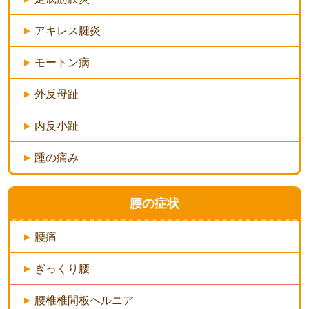
アキレス腱炎
モートン病
外反母趾
内反小趾
踵の痛み
腰の症状
腰痛
ぎっくり腰
腰椎椎間板ヘルニア