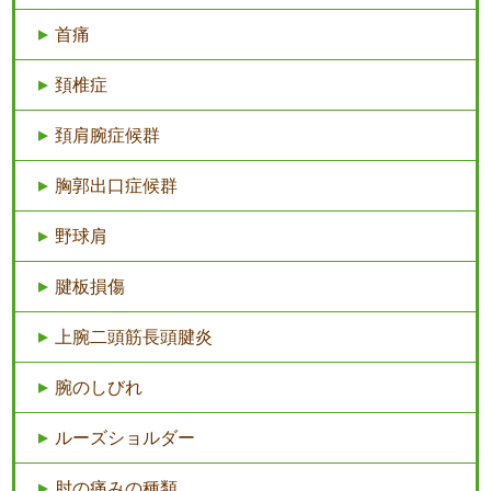
首痛
頚椎症
頚肩腕症候群
胸郭出口症候群
野球肩
腱板損傷
上腕二頭筋長頭腱炎
腕のしびれ
ルーズショルダー
肘の痛みの種類