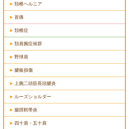
頚椎ヘルニア
首痛
頚椎症
頚肩腕症候群
野球肩
腱板損傷
上腕二頭筋長頭腱炎
ルーズショルダー
腸脛靭帯炎
四十肩・五十肩