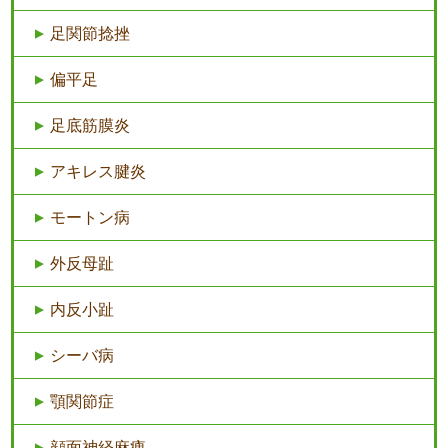
足関節捻挫
偏平足
足底筋膜炎
アキレス腱炎
モートン病
外反母趾
内反小趾
シーバ病
顎関節症
顔面神経麻痺